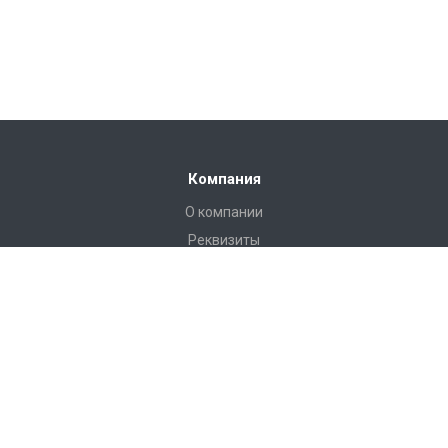
Компания
О компании
Реквизиты
Каталог
Труба гофрированная ИКАПЛАСТ
Трубы двухслойные ПЭ 100 RC Газопровод/Водопровод/Для
Кабеля ИКАПЛАСТ
Труба ПНД (полиэтиленовая) Водопровод/Газопровод
Трубы напорные и фитинги (НПВХ и Клеевые ПВХ)