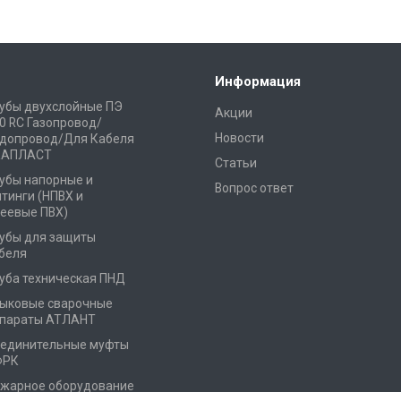
Информация
убы двухслойные ПЭ
Акции
0 RC Газопровод/
Новости
допровод/Для Кабеля
КАПЛАСТ
Статьи
убы напорные и
Вопрос ответ
тинги (НПВХ и
еевые ПВХ)
убы для защиты
беля
уба техническая ПНД
ыковые сварочные
параты АТЛАНТ
единительные муфты
ФРК
жарное оборудование