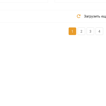
Загрузить е
1
2
3
4