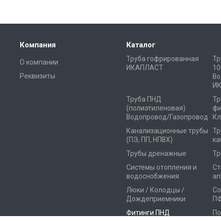
Компания
Каталог
Труба гофрированная
Тр
О компании
ИКАПЛАСТ
10
Реквизиты
Во
И
Труба ПНД
Тр
(полиэтиленовая)
фи
Водопровод/Газопровод
Кл
Канализационные трубы
Тр
(ПЭ, ПП, НПВХ)
ка
Трубы дренажные
Тр
Системы отопления и
Ст
водоснобжения
ап
Люки / Колодцы /
Со
Дождеприемники
П
Фитинги ПНД
По