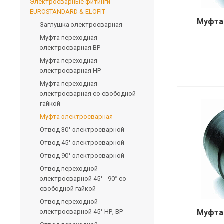
Электросварные фитинги
EUROSTANDARD & ELOFIT
Муфта
Заглушка электросварная
Муфта переходная
электросварная ВР
Муфта переходная
электросварная НР
Муфта переходная
электросварная со свободной
гайкой
Муфта электросварная
Отвод 30° электросварной
Отвод 45° электросварной
Отвод 90° электросварной
Отвод переходной
электросварной 45° - 90° со
свободной гайкой
Отвод переходной
электросварной 45° НР, ВР
Муфта