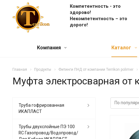
Компетентность - это
здорово!
Некомпетентность – это
дорого!
Компания
Каталог
Главная
Продукты
Фитинги ПНД от компании Terrikon polimer
Муфта электросварная от к
Труба гофрированная
ИКАПЛАСТ
Трубы двухслойные ПЭ 100
RC Газопровод/Водопровод/
Для Кабеля ИКАПЛАСТ