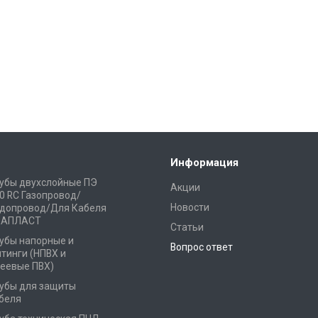
Информация
убы двухслойные ПЭ
Акции
0 RC Газопровод/
Новости
допровод/Для Кабеля
КАПЛАСТ
Статьи
убы напорные и
Вопрос ответ
тинги (НПВХ и
еевые ПВХ)
убы для защиты
беля