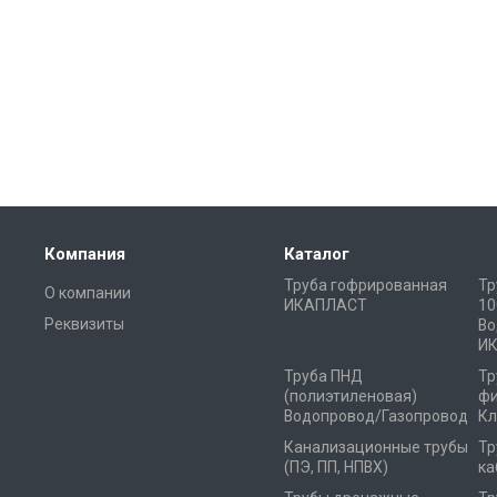
Компания
Каталог
Труба гофрированная
Тр
О компании
ИКАПЛАСТ
10
Реквизиты
Во
И
Труба ПНД
Тр
(полиэтиленовая)
фи
Водопровод/Газопровод
Кл
Канализационные трубы
Тр
(ПЭ, ПП, НПВХ)
ка