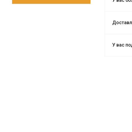
У вас бо
Доставл
У вас п